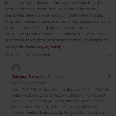
finansistką, a po kilku weekendowych wykładach trach i
dotrarło do mnie, że nie chce sprzedawać kredytów i
realizować planów sprzedażowych. jestem humanistką,
tak.postanowiłam sobie czytać jedną dobrą książkę w ciągu
tygodnia, o treści różnej, ale dla mnie osobiście
interesującej i wartościowej. nie takiej którą ktoś w szkole
np narzuca. ten tydzien już prawie zaliczony, bo ksiązka się
kończy.ale Panie
…
Czytaj więcej »
Odpowiedz
0
Mateusz Żurawski
11 lat temu
Reply to
kreolka
Masz DOPIERO 21 lat… wiele osób powie Ci, że jeśli w tym
wieku wiedziałabyś co chcesz w życiu robić – to coś jest
nie tak i powinnaś się grubo zastanowić. Spojrz na to z
innej strony – ciesz się że masz takie rozterki w tak
młodym wieku i dochodzisz do tak głębokich wniosków.