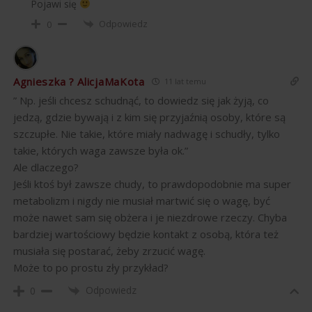
Pojawi się
Odpowiedz
0
Agnieszka ? AlicjaMaKota
11 lat temu
” Np. jeśli chcesz schudnąć, to dowiedz się jak żyją, co
jedzą, gdzie bywają i z kim się przyjaźnią osoby, które są
szczupłe. Nie takie, które miały nadwagę i schudły, tylko
takie, których waga zawsze była ok.”
Ale dlaczego?
Jeśli ktoś był zawsze chudy, to prawdopodobnie ma super
metabolizm i nigdy nie musiał martwić się o wagę, być
może nawet sam się obżera i je niezdrowe rzeczy. Chyba
bardziej wartościowy będzie kontakt z osobą, która też
musiała się postarać, żeby zrzucić wagę.
Może to po prostu zły przykład?
Odpowiedz
0