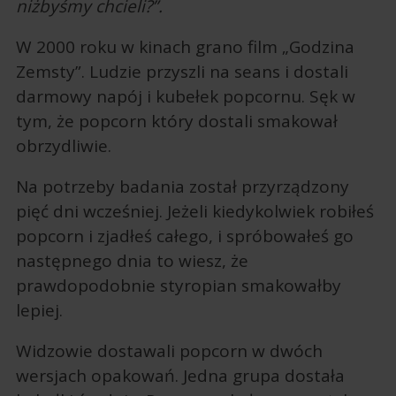
niżbyśmy chcieli?”.
W 2000 roku w kinach grano film „Godzina
Zemsty”. Ludzie przyszli na seans i dostali
darmowy napój i kubełek popcornu. Sęk w
tym, że popcorn który dostali smakował
obrzydliwie.
Na potrzeby badania został przyrządzony
pięć dni wcześniej. Jeżeli kiedykolwiek robiłeś
popcorn i zjadłeś całego, i spróbowałeś go
następnego dnia to wiesz, że
prawdopodobnie styropian smakowałby
lepiej.
Widzowie dostawali popcorn w dwóch
wersjach opakowań. Jedna grupa dostała