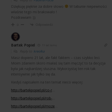
Dziękuję pięknie za dobre słowo
W tabunie niepewności
właśnie tego mi brakowało !
Pozdrawiam :))
Odpowiedz
0
Bartek Popiel
11 lat temu
Reply to
kreolka
Masz dopiero 21 lat, ale fakt faktem – czas szybko leci.
Moim zdaniem skoro miałaś się tam męczyć to ta decyzja
była jak najbardziej słuszna. Wykorzystaj ten rok tak
intensywnie jak tylko się da.
Kiedyś napisałem na ten temat nieco więcej:
http://bartekpopiel.pl/co-r
…
http://bartekpopiel.pl/rob-
…
http://bartekpopiel.pl/moze
…