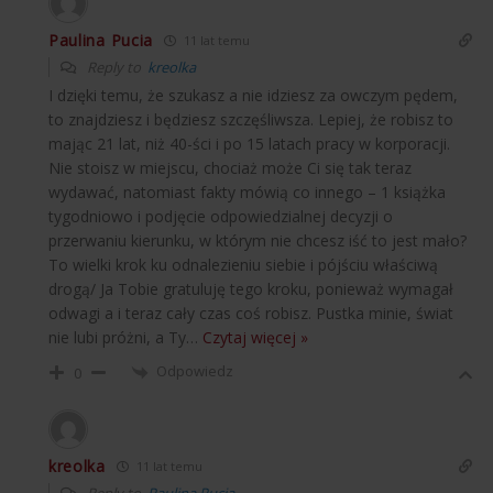
Paulina Pucia
11 lat temu
Reply to
kreolka
I dzięki temu, że szukasz a nie idziesz za owczym pędem,
to znajdziesz i będziesz szczęśliwsza. Lepiej, że robisz to
mając 21 lat, niż 40-ści i po 15 latach pracy w korporacji.
Nie stoisz w miejscu, chociaż może Ci się tak teraz
wydawać, natomiast fakty mówią co innego – 1 książka
tygodniowo i podjęcie odpowiedzialnej decyzji o
przerwaniu kierunku, w którym nie chcesz iść to jest mało?
To wielki krok ku odnalezieniu siebie i pójściu właściwą
drogą/ Ja Tobie gratuluję tego kroku, ponieważ wymagał
odwagi a i teraz cały czas coś robisz. Pustka minie, świat
nie lubi próżni, a Ty
…
Czytaj więcej »
Odpowiedz
0
kreolka
11 lat temu
Reply to
Paulina Pucia