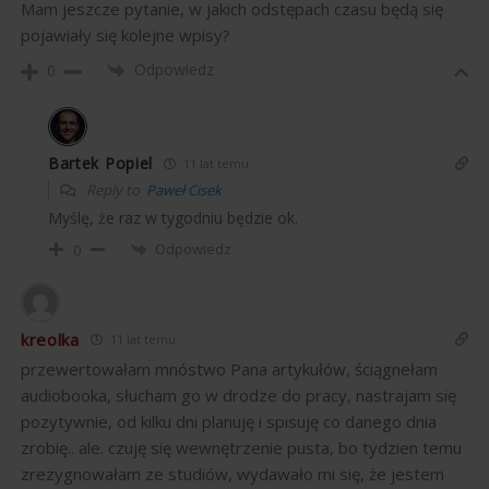
Mam jeszcze pytanie, w jakich odstępach czasu będą się
pojawiały się kolejne wpisy?
Odpowiedz
0
Bartek Popiel
11 lat temu
Reply to
Paweł Cisek
Myślę, że raz w tygodniu będzie ok.
Odpowiedz
0
kreolka
11 lat temu
przewertowałam mnóstwo Pana artykułów, ściągnełam
audiobooka, słucham go w drodze do pracy, nastrajam się
pozytywnie, od kilku dni planuję i spisuję co danego dnia
zrobię.. ale. czuję się wewnętrzenie pusta, bo tydzien temu
zrezygnowałam ze studiów, wydawało mi się, że jestem