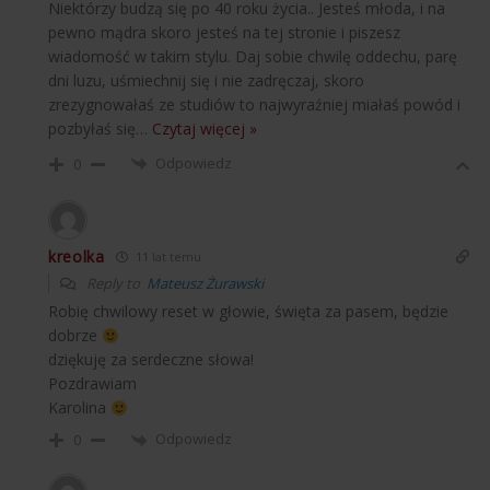
Niektórzy budzą się po 40 roku życia.. Jesteś młoda, i na
pewno mądra skoro jesteś na tej stronie i piszesz
wiadomość w takim stylu. Daj sobie chwilę oddechu, parę
dni luzu, uśmiechnij się i nie zadręczaj, skoro
zrezygnowałaś ze studiów to najwyraźniej miałaś powód i
pozbyłaś się
…
Czytaj więcej »
Odpowiedz
0
kreolka
11 lat temu
Reply to
Mateusz Żurawski
Robię chwilowy reset w głowie, święta za pasem, będzie
dobrze
dziękuję za serdeczne słowa!
Pozdrawiam
Karolina
Odpowiedz
0