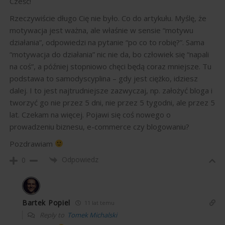
Cześć!
Rzeczywiście długo Cię nie było. Co do artykułu. Myślę, że
motywacja jest ważna, ale właśnie w sensie “motywu
działania”, odpowiedzi na pytanie “po co to robię?”. Sama
“motywacja do działania” nic nie da, bo człowiek się “napali
na coś”, a później stopniowo chęci będą coraz mniejsze. Tu
podstawa to samodyscyplina – gdy jest ciężko, idziesz
dalej. I to jest najtrudniejsze zazwyczaj, np. założyć bloga i
tworzyć go nie przez 5 dni, nie przez 5 tygodni, ale przez 5
lat. Czekam na więcej. Pojawi się coś nowego o
prowadzeniu biznesu, e-commerce czy blogowaniu?
Pozdrawiam
Odpowiedz
0
Bartek Popiel
11 lat temu
Reply to
Tomek Michalski