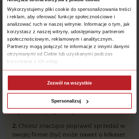
beTimes
Wykorzystujemy pliki cookie do spersonalizowania treści
i reklam, aby oferować funkcje społecznościowe i
analizować ruch w naszej witrynie. Informacje o tym, jak
Zapisy na kurs “Liczy
korzystasz z naszej witryny, udostępniamy partnerom
społecznościowym, reklamowym i analitycznym.
Się Strategia”
Partnerzy mogą połączyć te informacje z innymi danymi
otrzymanymi od Ciebie lub uzyskanymi podczas
ZAKOŃCZONE
korzystania z ich usług.
Zezwól na wszystkie
Jeżeli:
1.
Chcesz mieć stały strumień klientów,
Spersonalizuj
dla których cena nie jest najważniejszym
czynnikiem przy zakupach.
2.
Chcesz znacząco poprawić sprzedaż w
swojej firmie (być może nawet o kilkaset