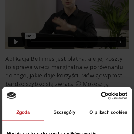
Aplikacja BeTimes jest płatna, ale jej koszty
to sprawa wręcz marginalna w porównaniu
do tego, jakie daje korzyści. Mówiąc wprost:
bardzo szybko się zwraca 🙂 Możesz ją
przetestować całkowicie bezpłatnie przez 14
dni. Kliknij w link poniżej i sprawdź jak to
działa.
Zgoda
Szczegóły
O plikach cookies
Kliknij Tutaj i Sprawdź
Niniejsza strona korzysta z plików cookie