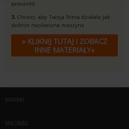
procent!)
3.
Chcesz, aby Twoja firma działała jak
dobrze naoliwiona maszyna
» KLIKNIJ TUTAJ I ZOBACZ
INNE MATERIAŁY«
.
KONTAKT
SPIS TREŚCI