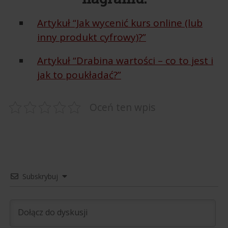
Artykuł “Jak wycenić kurs online (lub
inny produkt cyfrowy)?”
Artykuł “Drabina wartości – co to jest i
jak to poukładać?”
Oceń ten wpis
Subskrybuj