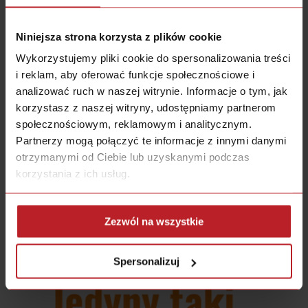
Niniejsza strona korzysta z plików cookie
Wykorzystujemy pliki cookie do spersonalizowania treści
O MNIE
i reklam, aby oferować funkcje społecznościowe i
analizować ruch w naszej witrynie. Informacje o tym, jak
Cześć!
korzystasz z naszej witryny, udostępniamy partnerom
Jestem Bartek. Moją mocną stroną
społecznościowym, reklamowym i analitycznym.
jest to, że potrafię znaleźć
Partnerzy mogą połączyć te informacje z innymi danymi
rozwiązania tam, gdzie wszyscy
inni już bezradnie rozkładają ręce.
otrzymanymi od Ciebie lub uzyskanymi podczas
Wierzę, że z każdej sytuacji jest jakieś wyjście.
korzystania z ich usług.
PRZECZYTAJ WIĘCEJ O "LICZY SIĘ WYNIK"
Zezwól na wszystkie
Spersonalizuj