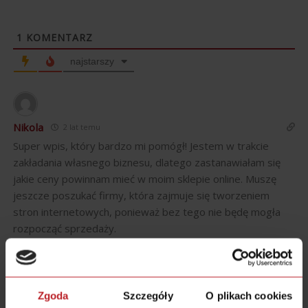
1
KOMENTARZ
najstarszy
Nikola
2 lat temu
Super wpis, który bardzo mi pomógł! Jestem w trakcie
zakładania własnego biznesu, dlatego zastanawiałam się
jakie ceny powinnam mieć w moim sklepie online. Muszę
jeszcze poszukać firmy, która zajmuje się tworzeniem
stron internetowych, ponieważ bez tego nie będę mogła
rozpocząć sprzedaży.
Odpowiedz
0
Zgoda
Szczegóły
O plikach cookies