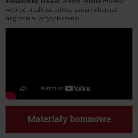
Wskazówka
: klikając w koło zębate możesz
wybrać prędkość odtwarzania i obejrzeć
nagranie w przyspieszeniu.
Materiały bonusowe