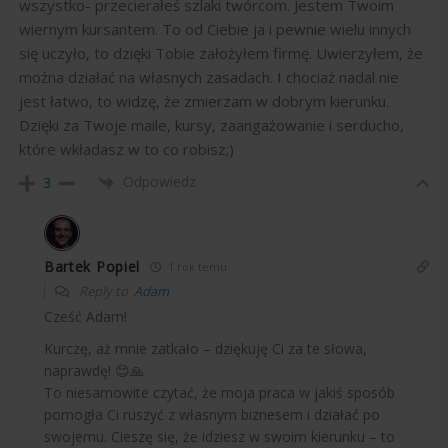
wszystko- przecierałeś szlaki twórcom. Jestem Twoim
wiernym kursantem. To od Ciebie ja i pewnie wielu innych
się uczyło, to dzięki Tobie założyłem firmę. Uwierzyłem, że
można działać na własnych zasadach. I chociaż nadal nie
jest łatwo, to widzę, że zmierzam w dobrym kierunku.
Dzięki za Twoje maile, kursy, zaangażowanie i serducho,
które wkładasz w to co robisz;)
Odpowiedz
3
Bartek Popiel
1 rok temu
Reply to
Adam
Cześć Adam!
Kurczę, aż mnie zatkało – dziękuję Ci za te słowa,
naprawdę! 😊🙏
To niesamowite czytać, że moja praca w jakiś sposób
pomogła Ci ruszyć z własnym biznesem i działać po
swojemu. Cieszę się, że idziesz w swoim kierunku – to