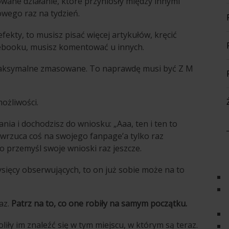
wane działanie, które przyniosły między innymi
owego raz na tydzień.
ekty, to musisz pisać więcej artykułów, kręcić
acebooku, musisz komentować u innych.
maksymalne zmasowane. To naprawdę musi być Z M
ożliwości.
łania i dochodzisz do wniosku: „Aaa, ten i ten to
n wrzuca coś na swojego fanpage’a tylko raz
to przemyśl swoje wnioski raz jeszcze.
tysięcy obserwujących, to on już sobie może na to
az.
Patrz na to, co one robiły na samym początku.
iły im znaleźć się w tym miejscu, w którym są teraz.