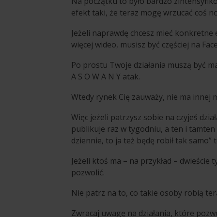
Na początku to było bardzo zintensyfiko
efekt taki, że teraz mogę wrzucać coś n
Jeżeli naprawdę chcesz mieć konkretne ef
więcej wideo, musisz być częściej na F
Po prostu Twoje działania muszą być 
A S O W A N Y atak.
Wtedy rynek Cię zauważy, nie ma innej m
Więc jeżeli patrzysz sobie na czyjeś dzia
publikuje raz w tygodniu, a ten i tamte
dziennie, to ja też będę robił tak samo” 
Jeżeli ktoś ma – na przykład – dwieście 
pozwolić.
Nie patrz na to, co takie osoby robią ter
Zwracaj uwagę na działania, które pozwol