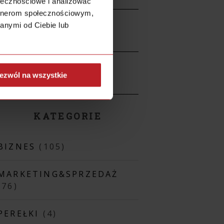
ołecznościowe i analizować
artnerom społecznościowym,
anymi od Ciebie lub
ezwól na wszystkie
KATEGORIE
BIZNES
(105)
MARKETING&SPRZEDAŻ
(76)
PEREŁKI
(4)