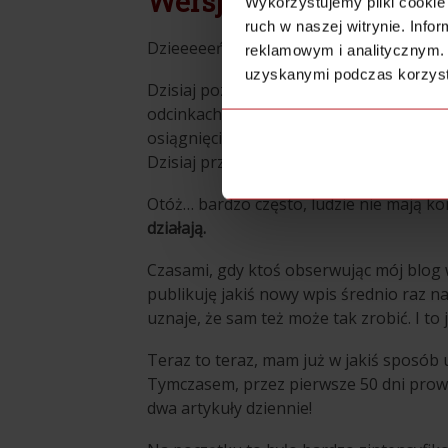
Wersja tekstowa
Wykorzystujemy pliki cookie 
ruch w naszej witrynie. Inf
Dzieeeeeń dobry! To jest kolejny Porann
reklamowym i analitycznym. 
uzyskanymi podczas korzysta
Dzisiaj poznasz piątą już przyczynę por
odcinkach pokazałem Ci pozostałe 4 pow
osiągnięcie założonych celów pomimo w
Dzisiaj przyszła kolej na powód piąty.
Otóż… bardzo często, ludzie nie mają k
działają.
Czasami, gdy ktoś obserwując mój blog w
publikuję jakiś nowy wpis średnio raz na 
uznaje, że sam też może tak zrobić. I to j
Teraz to teraz, mam już w jakiś sposób 
Tymczasem, przez pierwsze 50 dni prow
dwa artykuły dziennie!