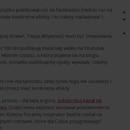
 początku publikował coś na Facebooku średnio raz na
niosło konkretne efekty. I to należy naśladować i
ęcej działań. Twoja aktywność musi być zmasowana.
zez 100 dni publikuję materiały wideo na Youtubie,
 właśnie czytasz, a która pojawia się na blogu.
ęcie, ponadto publikujemy cytaty, wywiady, robimy
 i nie ma sposobu, żeby rynek tego nie zauważył. I
eli chcesz mieć konkretne efekty.
ie, proszę – daj łapę w górę,
subskrybuj kanał na
oku
. Dzięki temu będziesz dostawał powiadomienia
eo. Kolejny Poranny Inspirator będzie czekał na
 fajnymi rzeczami, które dla Ciebie przygotowuję?
!