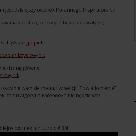
ym jest dzisiejszy odcinek Porannego Inspiratora 🙂
owania kanałów, w których będą pojawiały się
//bit.ly/subujpopiela
k.com/liczysiewynik
na stronę główną
ysiewynik
to rozwinie wam się menu. I w sekcji „Powiadomienia”
zięki temu algorytm Facebooka nie będzie was
lejny odcinek już jutro o 6:30!