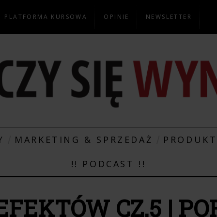
PLATFORMA KURSOWA
OPINIE
NEWSLETTER
Y
MARKETING & SPRZEDAŻ
PRODUK
!! PODCAST !!
EFEKTÓW CZ.5 | P