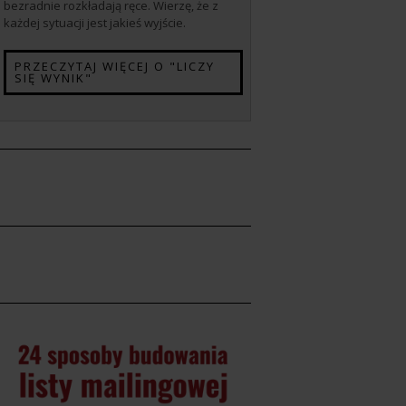
bezradnie rozkładają ręce. Wierzę, że z
każdej sytuacji jest jakieś wyjście.
PRZECZYTAJ WIĘCEJ O "LICZY
SIĘ WYNIK"