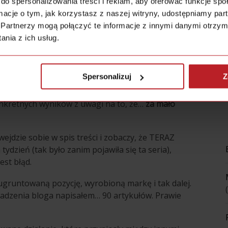
do spersonalizowania treści i reklam, aby oferować funkcje sp
ormacje o tym, jak korzystasz z naszej witryny, udostępniamy p
y Inspirator!
Partnerzy mogą połączyć te informacje z innymi danymi otrzym
nia z ich usług.
ażek wielu ciężko pracujących ludzi. W poprzednich
ody tego, dlaczego ludziom nie wychodzi
ykorzystania różnego rodzaju metod, technik.
Spersonalizuj
Z
onkretnych wyników z uwagi na to, że…
za mało
ejdzie sobie w spis treści i zobaczy, że TERAZ
tydzień (tak było zanim pojawiła się ta seria),
est błąd.
ugruntowaną pozycję, wyrobioną markę i tak dalej.
adzenia bloga napisałem… 90 artykułów. Prawie