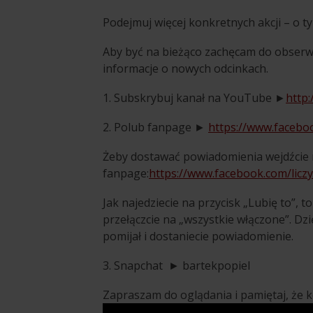
Podejmuj więcej konkretnych akcji – o t
Aby być na bieżąco zachęcam do obserw
informacje o nowych odcinkach.
1. Subskrybuj kanał na YouTube ►
http:
2. Polub fanpage ►
https://www.faceboo
Żeby dostawać powiadomienia wejdźcie 
fanpage:
https://www.facebook.com/licz
Jak najedziecie na przycisk „Lubię to”, 
przełączcie na „wszystkie włączone”. D
pomijał i dostaniecie powiadomienie.
3. Snapchat ► bartekpopiel
Zapraszam do oglądania i pamiętaj, że ko