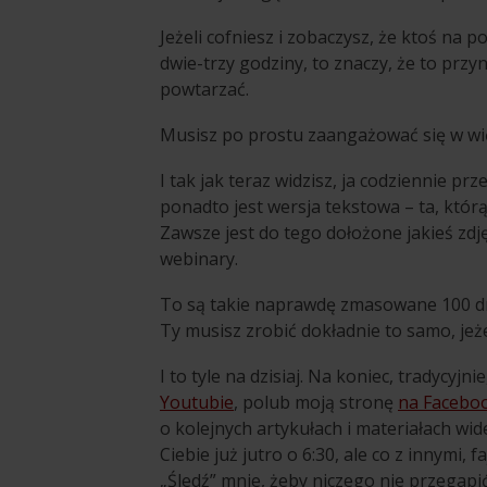
Jeżeli cofniesz i zobaczysz, że ktoś na
dwie-trzy godziny, to znaczy, że to przy
powtarzać.
Musisz po prostu zaangażować się w wi
I tak jak teraz widzisz, ja codziennie pr
ponadto jest wersja tekstowa – ta, którą
Zawsze jest do tego dołożone jakieś zdj
webinary.
To są takie naprawdę zmasowane 100 dni
Ty musisz zrobić dokładnie to samo, jeż
I to tyle na dzisiaj. Na koniec, tradycyjn
Youtubie
, polub moją stronę
na Facebo
o kolejnych artykułach i materiałach wid
Ciebie już jutro o 6:30, ale co z innymi,
„Śledź” mnie, żeby niczego nie przegapić