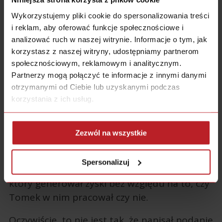
go na to, żeby od A do Z finansować
swoją
Wykorzystujemy pliki cookie do spersonalizowania treści
rajdową pasję
.
i reklam, aby oferować funkcje społecznościowe i
analizować ruch w naszej witrynie. Informacje o tym, jak
Rozumiał to także Tomasz Kowalski, który
korzystasz z naszej witryny, udostępniamy partnerom
niestety zdobycie Broad Peak przypłacił
społecznościowym, reklamowym i analitycznym.
Partnerzy mogą połączyć te informacje z innymi danymi
życiem. Tomek, żeby zarabiać na podróże,
otrzymanymi od Ciebie lub uzyskanymi podczas
woził ludzi rikszami i pracował w sklepach z
korzystania z ich usług.
asortymentem dla alpinistów.
Jednak potrzebował stworzyć coś, co będzie
Zezwól na wszystkie
zarabiało nawet wtedy, gdy jego w pracy nie
będzie. Tomek dostał grant unijny i w
Spersonalizuj
centrum Poznania założył hostel
“Poco Loco
“,
który generował zyski bez względu na to, czy
Tomek w nim pracował czy nie.
Oczywiście, to nie jest tak, że napisał podanie