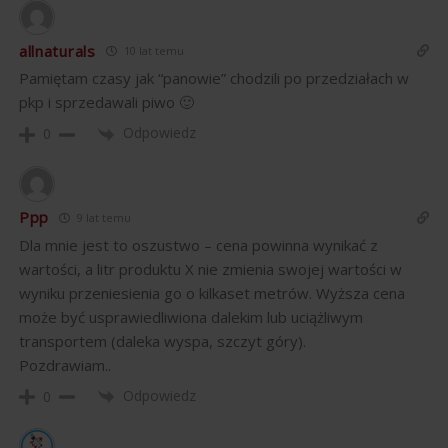
allnaturals
10 lat temu
Pamiętam czasy jak “panowie” chodzili po przedziałach w
pkp i sprzedawali piwo 🙂
Odpowiedz
0
Ppp
9 lat temu
Dla mnie jest to oszustwo – cena powinna wynikać z
wartości, a litr produktu X nie zmienia swojej wartości w
wyniku przeniesienia go o kilkaset metrów. Wyższa cena
może być usprawiedliwiona dalekim lub uciążliwym
transportem (daleka wyspa, szczyt góry).
Pozdrawiam..
Odpowiedz
0