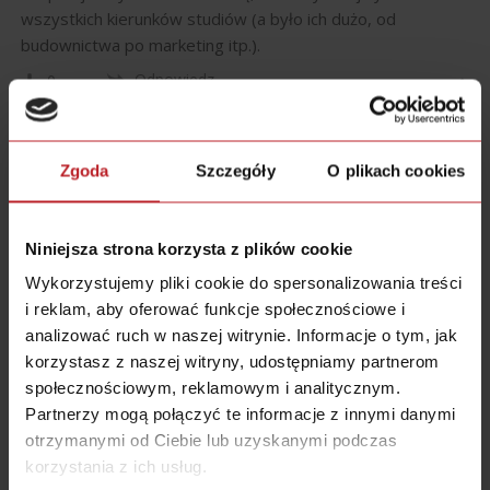
wszystkich kierunków studiów (a było ich dużo, od
budownictwa po marketing itp.).
Odpowiedz
0
Zgoda
Szczegóły
O plikach cookies
Bartek Popiel
10 lat temu
Reply to
Liwia
Znam wiele osób po filozofii, które mają bardzo fajne
Niniejsza strona korzysta z plików cookie
firmy. Ludzi po filozofii cechuje:
– wysoka kultura osobista
Wykorzystujemy pliki cookie do spersonalizowania treści
– są oczytani
i reklam, aby oferować funkcje społecznościowe i
– mają umiejętności komunikacyjne: uczą się argumentacji,
analizować ruch w naszej witrynie. Informacje o tym, jak
retoryki (jeśli zajęcia nie sprowadzają się tylko do
korzystasz z naszej witryny, udostępniamy partnerom
słuchania, ale też toczą się dyskusje)
społecznościowym, reklamowym i analitycznym.
To wszystko są cechy jakie są potrzebne na stanowisku
Partnerzy mogą połączyć te informacje z innymi danymi
menagera 🙂
otrzymanymi od Ciebie lub uzyskanymi podczas
Sam się zastanawiałem, czy sobie jeszcze filozofii nie
korzystania z ich usług.