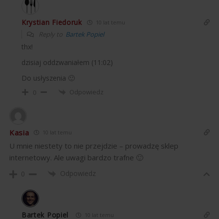
Krystian Fiedoruk
10 lat temu
Reply to
Bartek Popiel
thx!
dzisiaj oddzwaniałem (11:02)
Do usłyszenia 🙂
Odpowiedz
0
Kasia
10 lat temu
U mnie niestety to nie przejdzie – prowadzę sklep
internetowy. Ale uwagi bardzo trafne 🙂
Odpowiedz
0
Bartek Popiel
10 lat temu