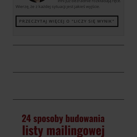
inni już bezradnie rozkładają ręce.
Wierzę, że z każdej sytuacji jest jakieś wyjście.
PRZECZYTAJ WIĘCEJ O "LICZY SIĘ WYNIK"