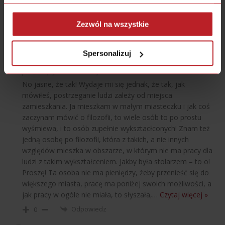
zrobić.
Odpowiedz
0
Zezwól na wszystkie
Spersonalizuj
Liwia
10 lat temu
Reply to
Bartek Popiel
No jasne, że tak! Wydaje mi się jednak, że tak, jak
mówiłeś, postrzeganie ludzi zależy od miejsca
zamieszkania. Ja mieszkam w małym miasteczku i jak coś
zaczynam mówić o filozofii, to wiele osób to po prostu
wyśmiewa, i to osób zupełnie wyksztacłconych! Znam też
jedną osobę po filozofii, która z takich, a nie innych
względów mieszka w obszarze, w którym nie ma pracy dla
ludzi z takim wykształceniem. Jakby była stolarzem – to o!
Proszę! Ta osoba nie ma pieniędzy, żeby przenieść się do
większego miasta, pracę ma poniżej swoich możliwości, a
jak pracy w ogóle nie miała, to słyszała,
…
Czytaj więcej »
Odpowiedz
0