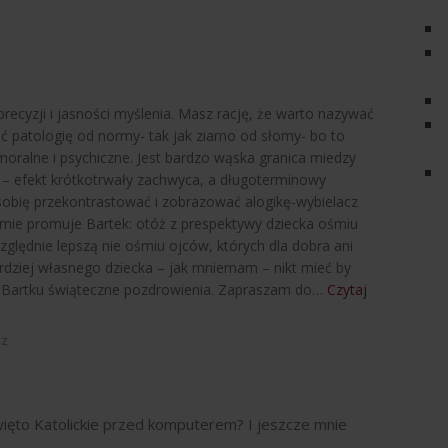
 precyzji i jasności myślenia. Masz rację, że warto nazywać
lać patologię od normy- tak jak ziarno od słomy- bo to
moralne i psychiczne. Jest bardzo wąska granica miedzy
 – efekt krótkotrwały zachwyca, a długoterminowy
obię przekontrastować i zobrazować alogikę-wybielacz
mie promuje Bartek: otóż z prespektywy dziecka ośmiu
zględnie lepszą nie ośmiu ojców, których dla dobra ani
ardziej własnego dziecka – jak mniemam – nikt mieć by
e Bartku świąteczne pozdrowienia. Zapraszam do
…
Czytaj
dz
ięto Katolickie przed komputerem? I jeszcze mnie