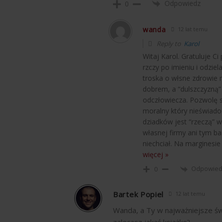
Odpowiedz
0
wanda
12 lat temu
Reply to
Karol
Witaj Karol. Gratuluje Ci
rzczy po imieniu i odzie
troska o włsne zdrowie 
dobrem, a “dulszczyzną”
odczłowiecza. Pozwolę s
moralny który nieświado
dziadków jest “rzeczą” w
własnej firmy ani tym b
niechciał. Na marginesi
więcej »
Odpowie
0
Bartek Popiel
12 lat temu
Wanda, a Ty w najważniejsze św
zalecasz jakąś książkę?