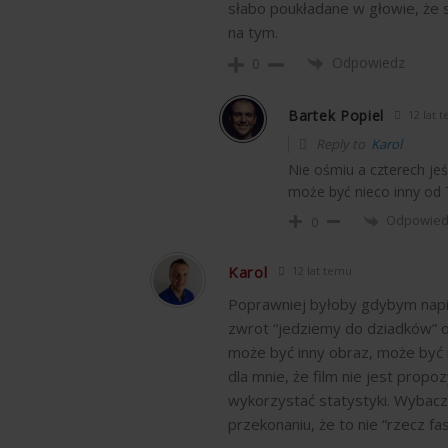
słabo poukładane w głowie, że 
na tym.
Odpowiedz
0
Bartek Popiel
12 lat 
Reply to
Karol
Nie ośmiu a czterech jeśl
może być nieco inny od 
Odpowie
0
Karol
12 lat temu
Poprawniej byłoby gdybym napis
zwrot “jedziemy do dziadków” o
może być inny obraz, może być i
dla mnie, że film nie jest prop
wykorzystać statystyki. Wybacz
przekonaniu, że to nie “rzecz fas