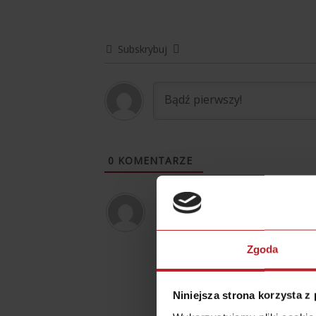
Subskrybuj
0
KOMENTARZE
Lena
12 lat temu
Nudne?! Fantastyczne! Drogi Bar
Mam pomysł (projektuję to już o
Zgoda
ich dziadkami w czasie letnich 
osobno z dziećmi i osobno z em
Niniejsza strona korzysta z
działanie, które może być napraw
czekam na to trzecie wideo – “