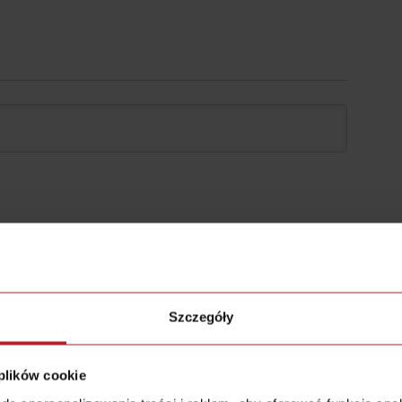
tku, to wideo zrobiłeś jak na moje zamówienie 🙂
d kilku miesięcy), który daje wspólne zajęcie wnukom z
Szczegóły
wakacji, gdy rodzice na ogół pracują. Dotąd pracowałam
erytami i było dobrze, ale mam pomysł na wspólne
 plików cookie
dę świetne, no i lepiej opłacalne 🙂 Dzięki! A teraz
Jak testować pomysły?”