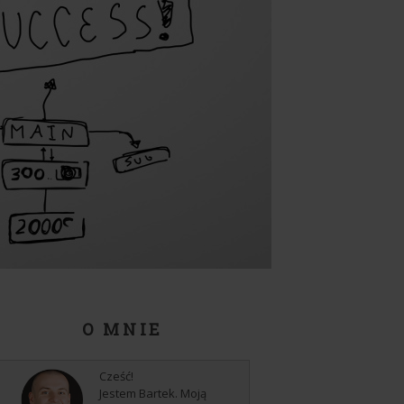
O MNIE
Cześć!
Jestem Bartek. Moją