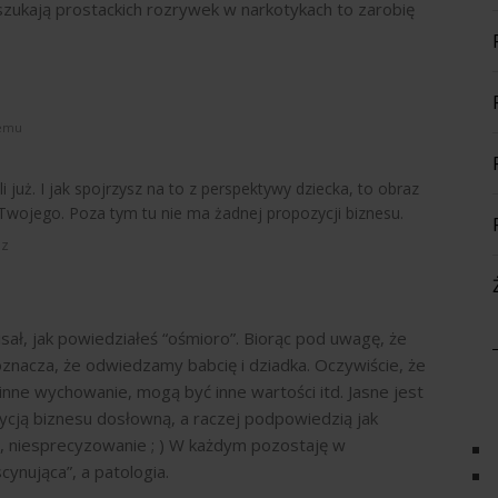
szukają prostackich rozrywek w narkotykach to zarobię
temu
i już. I jak spojrzysz na to z perspektywy dziecka, to obraz
Twojego. Poza tym tu nie ma żadnej propozycji biznesu.
dz
ał, jak powiedziałeś “ośmioro”. Biorąc pod uwagę, że
znacza, że odwiedzamy babcię i dziadka. Oczywiście, że
nne wychowanie, mogą być inne wartości itd. Jasne jest
ozycją biznesu dosłowną, a raczej podpowiedzią jak
, niesprecyzowanie ; ) W każdym pozostaję w
cynująca”, a patologia.