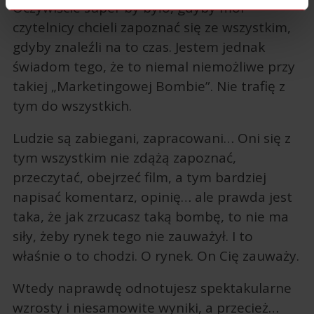
Oczywiście super by było, gdyby moi
czytelnicy chcieli zapoznać się ze wszystkim,
gdyby znaleźli na to czas. Jestem jednak
świadom tego, że to niemal niemożliwe przy
takiej „Marketingowej Bombie”. Nie trafię z
tym do wszystkich.
Ludzie są zabiegani, zapracowani… Oni się z
tym wszystkim nie zdążą zapoznać,
przeczytać, obejrzeć film, a tym bardziej
napisać komentarz, opinię… ale prawda jest
taka, że jak zrzucasz taką bombę, to nie ma
siły, żeby rynek tego nie zauważył. I to
właśnie o to chodzi. O rynek. On Cię zauważy.
Wtedy naprawdę odnotujesz spektakularne
wzrosty i niesamowite wyniki, a przecież…