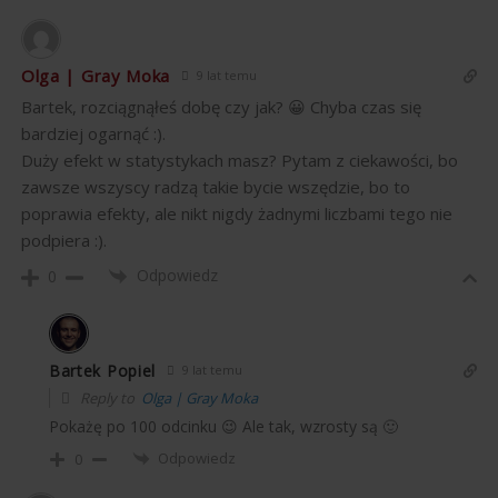
Olga | Gray Moka
9 lat temu
Bartek, rozciągnąłeś dobę czy jak? 😀 Chyba czas się
bardziej ogarnąć :).
Duży efekt w statystykach masz? Pytam z ciekawości, bo
zawsze wszyscy radzą takie bycie wszędzie, bo to
poprawia efekty, ale nikt nigdy żadnymi liczbami tego nie
podpiera :).
Odpowiedz
0
Bartek Popiel
9 lat temu
Reply to
Olga | Gray Moka
Pokażę po 100 odcinku 😉 Ale tak, wzrosty są 🙂
Odpowiedz
0