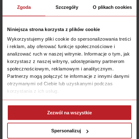
rzeczy, o których już wspomniałem: jakieś
Zgoda
Szczegóły
O plikach cookies
cytaty, LIVE’y, konsultacje z klientami i tak
dalej.
Niniejsza strona korzysta z plików cookie
Naprawdę mam nadzieję, że to przyniesie
Wykorzystujemy pliki cookie do spersonalizowania treści
konkretnie spektakularne efekty.
i reklam, aby oferować funkcje społecznościowe i
analizować ruch w naszej witrynie. Informacje o tym, jak
Wiem, że może pojawiać się u Ciebie taką
korzystasz z naszej witryny, udostępniamy partnerom
społecznościowym, reklamowym i analitycznym.
wątpliwość: „Bartku, ale Ty już wrzucasz tyle
Partnerzy mogą połączyć te informacje z innymi danymi
tych materiałów, że ja tego nie mogę tego
otrzymanymi od Ciebie lub uzyskanymi podczas
ogarnąć”. Albo: „Jak ja będę tyle tego
korzystania z ich usług.
wszystkiego wrzucał, to przecież ludzie tego
nie zdążą przeczytać, obejrzeć, zapoznać się
ze wszystkim”.
Zezwól na wszystkie
Szczerze? To nie ma znaczenia.
Spersonalizuj