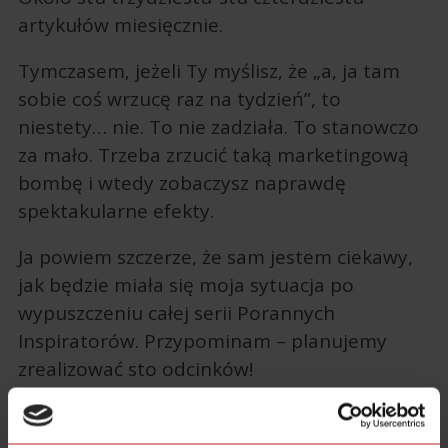
artykułów miesięcznie.
Tymczasem, jeżeli Ty myślisz, że „a, ja tam
sobie coś wrzucę raz na tydzień”, to
niestety… nie. To nie zadziała. To stanowczo
za mało. Trzeba zrzucić taką marketingową
bombę i wtedy zobaczysz naprawdę
spektakularne efekty.
Ja powiem szczerze, że sam jestem ciekawy,
jak będzie miała się moja sytuacja po
wypuszczeniu całej serii Porannych
Inspiratorów. Przypominam – planujemy
zrealizować sto odcinków!
Już teraz widzę mocny wzrost w moich
statystykach. Poza nimi są oczywiście inne