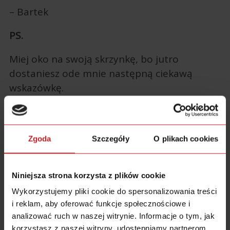
– Bartek
PS.
Miej oko na swoją skrzynkę, bo jutro
dostaniesz ode mnie następną ciekawą
wskazówkę.
==
WIADOMOŚĆ 2: Ty masz
Zgoda
Szczegóły
O plikach cookies
smartfon, czy on ma Ciebie?
Niniejsza strona korzysta z plików cookie
Cześć,
Wykorzystujemy pliki cookie do spersonalizowania treści
Zgodnie z obietnicą przesyłam kolejną porcję
i reklam, aby oferować funkcje społecznościowe i
wskazówek, które sprawią, że Twoja
analizować ruch w naszej witrynie. Informacje o tym, jak
efektywność poszybuje w kosmos. Dzisiaj
korzystasz z naszej witryny, udostępniamy partnerom