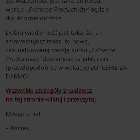
Zła wiadomość jest taka, że nowa
wersja
„Extreme Productivity”
będzie
dwukrotnie droższa.
Dobra wiadomość jest taka, że jak
zainwestujesz teraz, to nową,
zaktualizowaną wersję kursu
„Extreme
Productivity”
dostaniesz za jakiś czas
(prawdopodobnie w wakacje) ZUPEŁNIE ZA
DARMO!
Wszystkie szczegóły znajdziesz
na tej stronie-kliknij i przeczytaj
Miłego dnia!
– Bartek