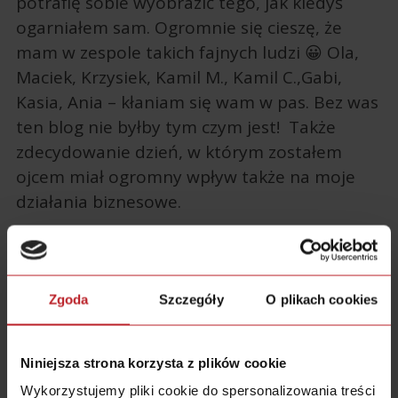
potrafię sobie wyobrazić tego, jak kiedyś
ogarniałem sam. Ogromnie się cieszę, że
mam w zespole takich fajnych ludzi 😀 Ola,
Maciek, Krzysiek, Kamil M., Kamil C.,Gabi,
Kasia, Ania – kłaniam się wam w pas. Bez was
ten blog nie byłby tym czym jest! Także
zdecydowanie dzień, w którym zostałem
ojcem miał ogromny wpływ także na moje
działania biznesowe.
4.7/5 - (68 głosów)
Zgoda
Szczegóły
O plikach cookies
Niniejsza strona korzysta z plików cookie
Subskrybuj
Wykorzystujemy pliki cookie do spersonalizowania treści