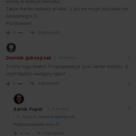
wtedy w dobrym kierunku.
Takze Bartku ciekawy artukul :-). Juz nie moge doczekac sie
nastepnego! 🙂
Pozdrawiam
Odpowiedz
0
Dominik Jędrzejczak
10 lat temu
Trochę tego miałeś. Przynajmniej w życiu się nie nudzisz. O
czym będzie następny wpis?
Odpowiedz
0
Bartek Popiel
10 lat temu
Reply to
Dominik Jędrzejczak
Podsumowanie roku 🙂
Odpowiedz
0