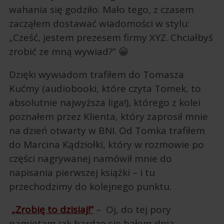
wahania się godziło. Mało tego, z czasem
zacząłem dostawać wiadomości w stylu:
„Cześć, jestem prezesem firmy XYZ. Chciałbyś
zrobić ze mną wywiad?” 😀
Dzięki wywiadom trafiłem do Tomasza
Kućmy (audiobooki, które czyta Tomek, to
absolutnie najwyższa liga!), którego z kolei
poznałem przez Klienta, który zaprosił mnie
na dzień otwarty w BNI. Od Tomka trafiłem
do Marcina Kądziołki, który w rozmowie po
części nagrywanej namówił mnie do
napisania pierwszej książki – i tu
przechodzimy do kolejnego punktu.
„Zrobię to dzisiaj!”
– Oj, do tej pory
pamiętam jak bardzo się bałem dnia