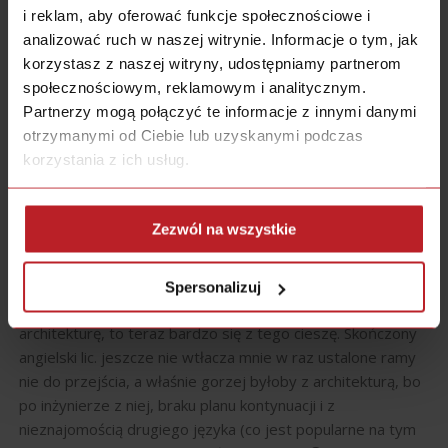
i reklam, aby oferować funkcje społecznościowe i
analizować ruch w naszej witrynie. Informacje o tym, jak
korzystasz z naszej witryny, udostępniamy partnerom
społecznościowym, reklamowym i analitycznym.
Partnerzy mogą połączyć te informacje z innymi danymi
otrzymanymi od Ciebie lub uzyskanymi podczas
0
KOMENTARZE
korzystania z ich usług.
Zezwól na wszystkie
Liwia
10 lat temu
Mam nadzieję, że też tak kiedyś będę mogła przekuć
porażki w sukcesy. Na razie wiem o jednej, cieszę się, że
Spersonalizuj
choć z poczatku żałowałam, że nie poszłam jednak na
architekturę, to teraz bardzo się z tego cieszę. Skończony
angielski lic. jeszcze nie wtłacza mnie w raz ustalone ramy
nie do przejścia, a właśnie gorzej byłoby z architekturą, bo
po inżynierze z niej, braku planu kontynuacji i z
nieznajomością drugiego języka (co jest popularne na tym