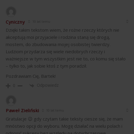
Cyniczny
10 lat temu
Dzięki takim tekstom wiem, że rożne rzeczy których nie
akceptują moi przyjaciele i rodzina staną się drogą,
mostem, do zbudowania mojej osobistej twierdzy.
Ludziom przydarza się wiele niedobrych rzeczy i
ważniejsze w tym wszystkim jest nie to, co komu się stało
– tylko to, jak sobie ktoś z tym poradził.
Pozdrawiam Cię, Bartek!
Odpowiedz
0
Paweł Zieliński
10 lat temu
Gratulacje 😉 gdy czytam takie teksty ciesze się, że mam
mnóstwo opcji do wyboru. Mogę działać na wielu polach i
odnosić sukcesy bez względu na dotychczasowe