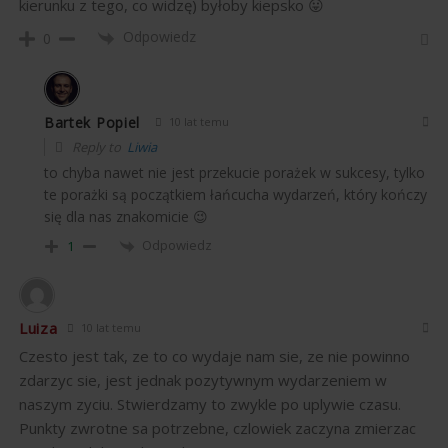
kierunku z tego, co widzę) byłoby kiepsko 😛
Odpowiedz
0
Bartek Popiel
10 lat temu
Reply to
Liwia
to chyba nawet nie jest przekucie porażek w sukcesy, tylko
te porażki są początkiem łańcucha wydarzeń, który kończy
się dla nas znakomicie 😉
Odpowiedz
1
Luiza
10 lat temu
Czesto jest tak, ze to co wydaje nam sie, ze nie powinno
zdarzyc sie, jest jednak pozytywnym wydarzeniem w
naszym zyciu. Stwierdzamy to zwykle po uplywie czasu.
Punkty zwrotne sa potrzebne, czlowiek zaczyna zmierzac