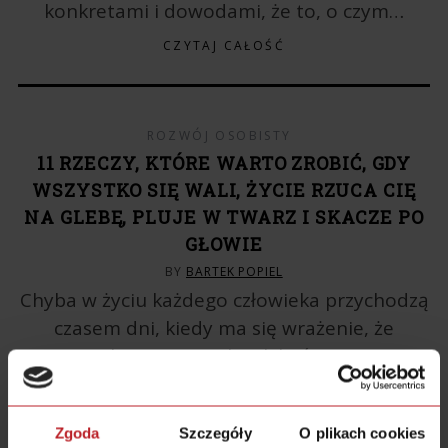
konkretami i dowodami, że to, o czym…
CZYTAJ CAŁOŚĆ
ROZWÓJ OSOBISTY
11 RZECZY, KTÓRE WARTO ZROBIĆ, GDY
WSZYSTKO SIĘ WALI, ŻYCIE RZUCA CIĘ
NA GLEBĘ, PLUJE W TWARZ I SKACZE PO
GŁOWIE
BY
BARTEK POPIEL
Chyba w życiu każdego człowieka przychodzą
czasem dni, kiedy ma się wrażenie, że
wszystko jest nie tak, jak być powinno.
Powody mogą być różne:…
CZYTAJ CAŁOŚĆ
Zgoda
Szczegóły
O plikach cookies