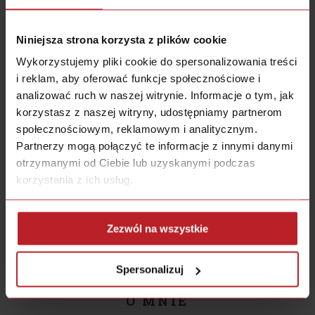
Niniejsza strona korzysta z plików cookie
MARKETING&SPRZEDAŻ
JAK ROBIĆ DIABELNIE SKUTECZNY
Wykorzystujemy pliki cookie do spersonalizowania treści
i reklam, aby oferować funkcje społecznościowe i
MARKETING W MAŁEJ FIRMIE? CZ.1/3
analizować ruch w naszej witrynie. Informacje o tym, jak
BY
BARTEK POPIEL
korzystasz z naszej witryny, udostępniamy partnerom
Jeżeli prowadzisz firmę lub zamierzasz ją
społecznościowym, reklamowym i analitycznym.
prowadzić, to potrzebujesz ważnej rzeczy –
Partnerzy mogą połączyć te informacje z innymi danymi
marketingu. To on sprowadzi do Twojej firmy
otrzymanymi od Ciebie lub uzyskanymi podczas
więcej klientów, a im więcej klientów,…
korzystania z ich usług.
CZYTAJ CAŁOŚĆ
Zezwól na wszystkie
Spersonalizuj
O MNIE