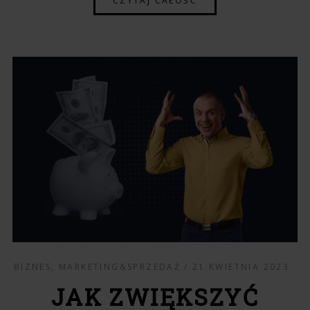
CZYTAJ CAŁOŚĆ
BIZNES
,
MARKETING&SPRZEDAŻ
21 KWIETNIA 2023
JAK ZWIĘKSZYĆ