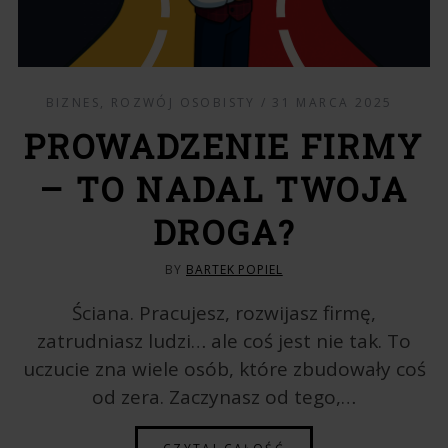
BIZNES
,
ROZWÓJ OSOBISTY
31 MARCA 2025
PROWADZENIE FIRMY
– TO NADAL TWOJA
DROGA?
BY
BARTEK POPIEL
Ściana. Pracujesz, rozwijasz firmę,
zatrudniasz ludzi… ale coś jest nie tak. To
uczucie zna wiele osób, które zbudowały coś
od zera. Zaczynasz od tego,…