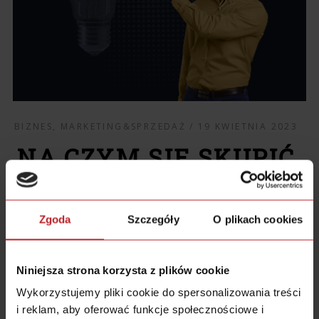
BIZNES
,
MARKETING&SPRZEDAŻ
19 KWIETNIA 2023
NA CZYM SIĘ SKUPIĆ,
KIEDY DOPIERO
ZACZYNASZ?
Zgoda
Szczegóły
O plikach cookies
BY
BARTEK POPIEL
Niniejsza strona korzysta z plików cookie
Chcesz wystartować z biznesem online, ale
Wykorzystujemy pliki cookie do spersonalizowania treści
nie masz pojęcia od czego zacząć? Zadań i
i reklam, aby oferować funkcje społecznościowe i
możliwości jest tyle, że nie wiesz na czym się