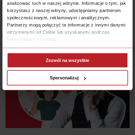
analizować ruch w naszej witrynie. Informacje o tym, jak
skupić?…
korzystasz z naszej witryny, udostępniamy partnerom
społecznościowym, reklamowym i analitycznym.
CZYTAJ CAŁOŚĆ
Partnerzy mogą połączyć te informacje z innymi danymi
otrzymanymi od Ciebie lub uzyskanymi podczas
korzystania z ich usług.
Zezwól na wszystkie
Spersonalizuj