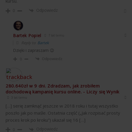
kursu.
Odpowiedz
0
Bartek Popiel
7 lat temu
Reply to
Bartek
Dzięki i zapraszam 😉
Odpowiedz
0
280.640zł w 9 dni. Zdradzam, jak zrobiłem
dochodową kampanię kursu online. - Liczy się Wynik
3 lat temu
[…] serię zamknąć jeszcze w 2018 roku i tutaj wszystko
poszło jak po maśle. Ostatnia część („Jak rozpisać prosty
proces krok po kroku”) ukazał się 16 […]
Odpowiedz
0