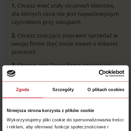
1.
Chcesz mieć stały strumień klientów,
dla których cena nie jest najważniejszym
czynnikiem przy zakupach.
2.
Chcesz znacząco poprawić sprzedaż w
swojej firmie (być może nawet o kilkaset
procent!)
3.
Chcesz, aby Twoja firma działała jak
dobrze naoliwiona maszyna
» KLIKNIJ TUTAJ I ZOBACZ
Zgoda
Szczegóły
O plikach cookies
INNE MATERIAŁY«
.
Niniejsza strona korzysta z plików cookie
Wykorzystujemy pliki cookie do spersonalizowania treści
i reklam, aby oferować funkcje społecznościowe i