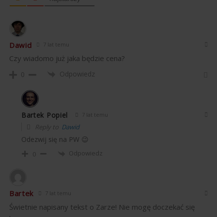
Dawid
7 lat temu
Czy wiadomo już jaka będzie cena?
Odpowiedz
0
Bartek Popiel
7 lat temu
Reply to
Dawid
Odezwij się na PW 😉
Odpowiedz
0
Bartek
7 lat temu
Świetnie napisany tekst o Zarze! Nie mogę doczekać się